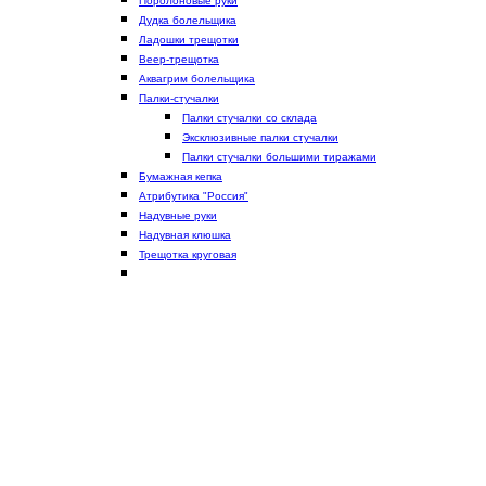
Поролоновые руки
Дудка болельщика
Ладошки трещотки
Веер-трещотка
Аквагрим болельщика
Палки-стучалки
Палки стучалки со склада
Эксклюзивные палки стучалки
Палки стучалки большими тиражами
Бумажная кепка
Атрибутика "Россия"
Надувные руки
Надувная клюшка
Трещотка круговая