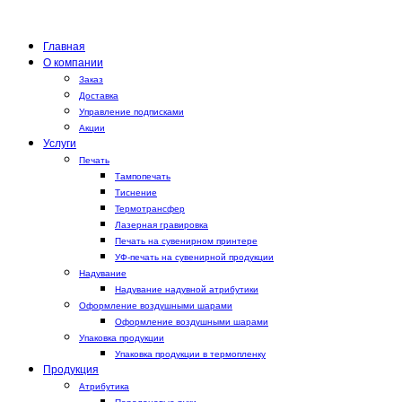
Главная
О компании
Заказ
Доставка
Управление подписками
Акции
Услуги
Печать
Тампопечать
Тиснение
Термотрансфер
Лазерная гравировка
Печать на сувенирном принтере
УФ-печать на сувенирной продукции
Надувание
Надувание надувной атрибутики
Оформление воздушными шарами
Оформление воздушными шарами
Упаковка продукции
Упаковка продукции в термопленку
Продукция
Атрибутика