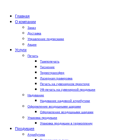
Главная
О компании
Заказ
Доставка
Управление подписками
Акции
Услуги
Печать
Тампопечать
Тиснение
Термотрансфер
Лазерная гравировка
Печать на сувенирном принтере
УФ-печать на сувенирной продукции
Надувание
Надувание надувной атрибутики
Оформление воздушными шарами
Оформление воздушными шарами
Упаковка продукции
Упаковка продукции в термопленку
Продукция
Атрибутика