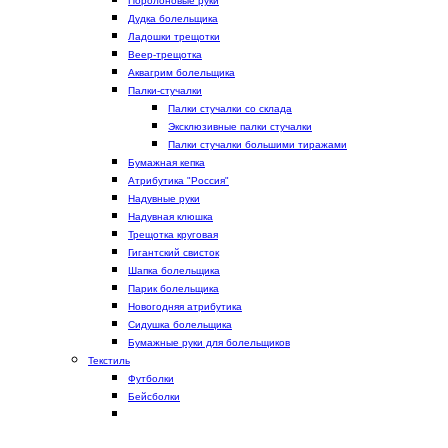
Поролоновые руки
Дудка болельщика
Ладошки трещотки
Веер-трещотка
Аквагрим болельщика
Палки-стучалки
Палки стучалки со склада
Эксклюзивные палки стучалки
Палки стучалки большими тиражами
Бумажная кепка
Атрибутика "Россия"
Надувные руки
Надувная клюшка
Трещотка круговая
Гигантский свисток
Шапка болельщика
Парик болельщика
Новогодняя атрибутика
Сидушка болельщика
Бумажные руки для болельщиков
Текстиль
Футболки
Бейсболки